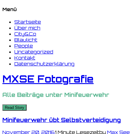
Menü
Startseite
Über mich
City&Co
Blaulicht
People
Uncategorized
Kontakt
Datenschutzerklärung
MXSE Fotografie
Alle Beiträge unter
Minifeuerwehr
Read Story
Minifeuerwehr übt Selbstverteidigung
November 20, 2016
1 Minute Lesezeit
by
Max See