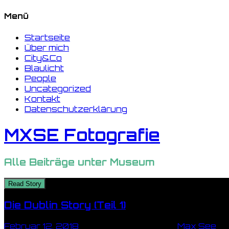
Menü
Startseite
Über mich
City&Co
Blaulicht
People
Uncategorized
Kontakt
Datenschutzerklärung
MXSE Fotografie
Alle Beiträge unter
Museum
Read Story
Die Dublin Story (Teil 1)
Februar 12, 2018
2 Minuten Lesezeit
by
Max See