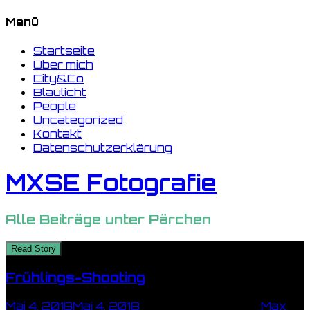
Menü
Startseite
Über mich
City&Co
Blaulicht
People
Uncategorized
Kontakt
Datenschutzerklärung
MXSE Fotografie
Alle Beiträge unter
Pärchen
Read Story
Frühlings-Shooting
Mai 4, 2018
Mai 4, 2018
1 Minute Lesezeit
by
Max