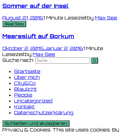
Sommer auf der Insel
August 21, 2016
1 Minute Lesezeit
by
Max See
Read Story
Meeresluft auf Borkum
Oktober 2, 2015
Januar 2, 2016
1 Minute
Lesezeit
by
Max See
Suche nach:
Startseite
Über mich
City&Co
Blaulicht
People
Uncategorized
Kontakt
Datenschutzerklärung
Privacy & Cookies: This site uses cookies. By