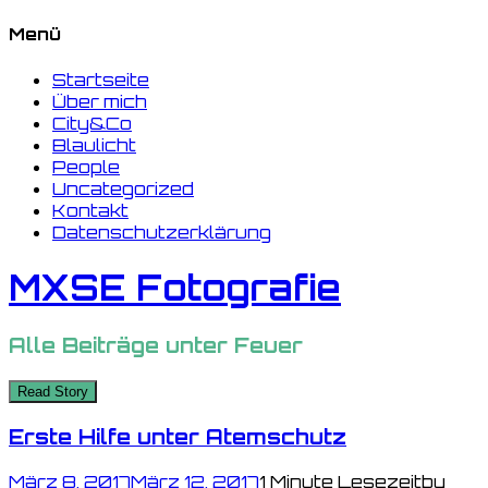
Menü
Startseite
Über mich
City&Co
Blaulicht
People
Uncategorized
Kontakt
Datenschutzerklärung
MXSE Fotografie
Alle Beiträge unter
Feuer
Read Story
Erste Hilfe unter Atemschutz
März 8, 2017
März 12, 2017
1 Minute Lesezeit
by