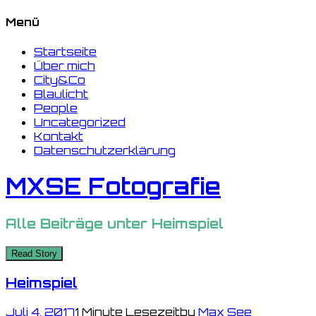
Menü
Startseite
Über mich
City&Co
Blaulicht
People
Uncategorized
Kontakt
Datenschutzerklärung
MXSE Fotografie
Alle Beiträge unter
Heimspiel
Read Story
Heimspiel
Juli 4, 2017
1 Minute Lesezeit
by
Max See